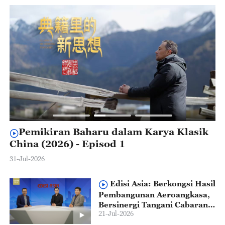
Pemikiran Baharu dalam Karya Klasik
China (2026) - Episod 1
B
M
31-Jul-2026
28
Edisi Asia: Berkongsi Hasil
Pembangunan Aeroangkasa,
Bersinergi Tangani Cabaran
21-Jul-2026
Global