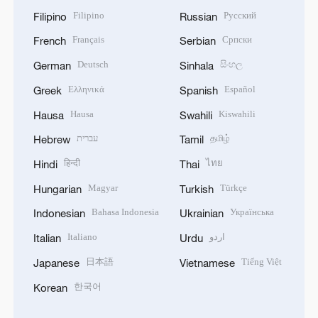
Filipino
Русский
Filipino
Russian
Français
Српски
French
Serbian
Deutsch
සිංහල
German
Sinhala
Ελληνικά
Español
Greek
Spanish
Hausa
Kiswahili
Hausa
Swahili
עברית
தமிழ்
Hebrew
Tamil
हिन्दी
ไทย
Hindi
Thai
Magyar
Türkçe
Hungarian
Turkish
Bahasa Indonesia
Українська
Indonesian
Ukrainian
Italiano
اردو
Italian
Urdu
日本語
Tiếng Việt
Japanese
Vietnamese
한국어
Korean