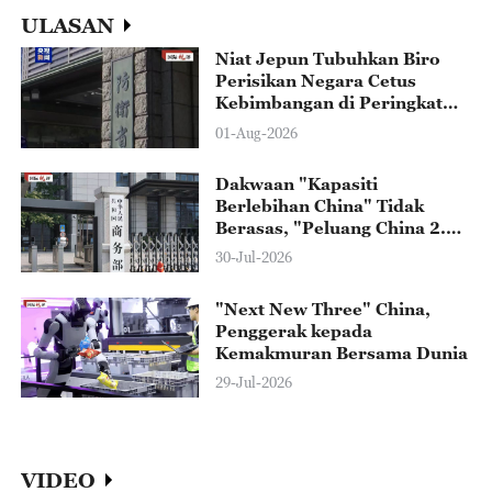
ULASAN
Niat Jepun Tubuhkan Biro
Perisikan Negara Cetus
Kebimbangan di Peringkat
Global
01-Aug-2026
Dakwaan "Kapasiti
Berlebihan China" Tidak
Berasas, "Peluang China 2.0"
Bermaksud Akses Luas
30-Jul-2026
kepada Dunia
"Next New Three" China,
Penggerak kepada
Kemakmuran Bersama Dunia
29-Jul-2026
VIDEO