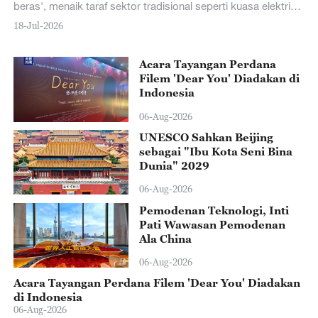
beras', menaik taraf sektor tradisional seperti kuasa elektrik
re
dan pertanian, serta memupuk industri baharu termasuk
ke
18-Jul-2026
18
kecerdasan buatan (AI) dan ekonomi digital.
bu
Acara Tayangan Perdana
Filem 'Dear You' Diadakan di
Indonesia
06-Aug-2026
UNESCO Sahkan Beijing
sebagai "Ibu Kota Seni Bina
Dunia" 2029
06-Aug-2026
Pemodenan Teknologi, Inti
Pati Wawasan Pemodenan
Ala China
06-Aug-2026
Acara Tayangan Perdana Filem 'Dear You' Diadakan
di Indonesia
06-Aug-2026