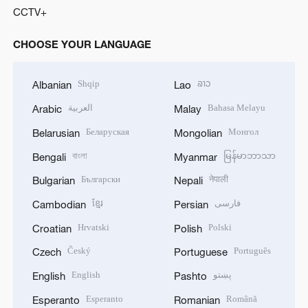
CCTV+
CHOOSE YOUR LANGUAGE
Shqip
ລາວ
Albanian
Lao
العربية
Bahasa Melayu
Arabic
Malay
Беларуская
Монгол
Belarusian
Mongolian
বাংলা
မြန်မာဘာသာ
Bengali
Myanmar
Български
नेपाली
Bulgarian
Nepali
ខ្មែរ
فارسی
Cambodian
Persian
Hrvatski
Polski
Croatian
Polish
Český
Português
Czech
Portuguese
English
پښتو
English
Pashto
Esperanto
Română
Esperanto
Romanian