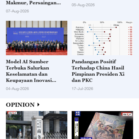
Makmur, Persaingan
05-Aug-2026
Sengit
07-Aug-2026
Model AI Sumber
Pandangan Positif
Terbuka Salurkan
Terhadap China Hasil
Keselamatan dan
Pimpinan Presiden Xi
Keupayaan Inovasi
dan PKC
kepada Dunia
04-Aug-2026
17-Jul-2026
OPINION