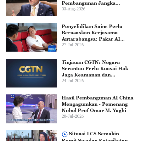
Pembangunan Jangka
Panjang - Presiden Slovakia
03-Aug-2026
Penyelidikan Sains Perlu
Berasaskan Kerjasama
Antarabangsa: Pakar AI
Jerman
27-Jul-2026
Tinjauan CGTN: Negara
Serantau Perlu Kuasai Hak
Jaga Keamanan dan
Kestabilan di LCS di Tangan
24-Jul-2026
Sendiri
Hasil Pembangunan AI China
Mengagumkan - Pemenang
Nobel Prof Omar M. Yaghi
20-Jul-2026
Situasi LCS Semakin
Rumit Susulan Keterikatan