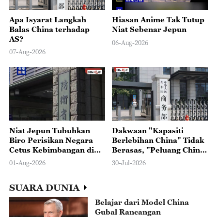
Apa Isyarat Langkah
Hiasan Anime Tak Tutup
Balas China terhadap
Niat Sebenar Jepun
AS?
06-Aug-2026
07-Aug-2026
Niat Jepun Tubuhkan
Dakwaan "Kapasiti
Biro Perisikan Negara
Berlebihan China" Tidak
Cetus Kebimbangan di
Berasas, "Peluang China
Peringkat Global
2.0" Bermaksud Akses
01-Aug-2026
30-Jul-2026
Luas kepada Dunia
SUARA DUNIA
Belajar dari Model China
Gubal Rancangan