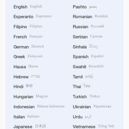
English
پښتو
English
Pashto
Esperanto
Română
Esperanto
Romanian
Filipino
Русский
Filipino
Russian
Français
Српски
French
Serbian
Deutsch
සිංහල
German
Sinhala
Ελληνικά
Español
Greek
Spanish
Hausa
Kiswahili
Hausa
Swahili
עברית
தமிழ்
Hebrew
Tamil
हिन्दी
ไทย
Hindi
Thai
Magyar
Türkçe
Hungarian
Turkish
Bahasa Indonesia
Українська
Indonesian
Ukrainian
Italiano
اردو
Italian
Urdu
日本語
Tiếng Việt
Japanese
Vietnamese