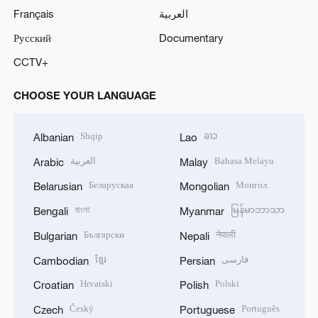
Français
العربية
Русский
Documentary
CCTV+
CHOOSE YOUR LANGUAGE
Shqip
ລາວ
Albanian
Lao
العربية
Bahasa Melayu
Arabic
Malay
Беларуская
Монгол
Belarusian
Mongolian
বাংলা
မြန်မာဘာသာ
Bengali
Myanmar
Български
नेपाली
Bulgarian
Nepali
ខ្មែរ
فارسی
Cambodian
Persian
Hrvatski
Polski
Croatian
Polish
Český
Português
Czech
Portuguese