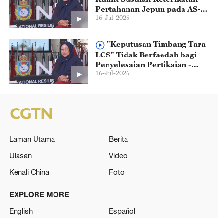
Pertahanan Jepun pada AS-
16-Jul-2026
Filipina - Profesor Ruhanas
UPNM
"Keputusan Timbang Tara
LCS" Tidak Berfaedah bagi
Penyelesaian Pertikaian -
16-Jul-2026
Profesor Ruhanas UPNM
Laman Utama
Berita
Ulasan
Video
Kenali China
Foto
EXPLORE MORE
English
Español