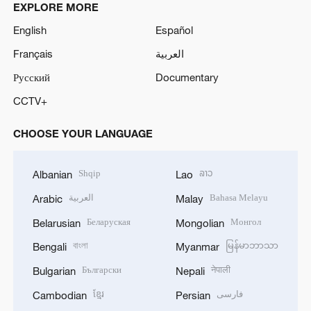
EXPLORE MORE
English
Español
Français
العربية
Русский
Documentary
CCTV+
CHOOSE YOUR LANGUAGE
Shqip
ລາວ
Albanian
Lao
العربية
Bahasa Melayu
Arabic
Malay
Беларуская
Монгол
Belarusian
Mongolian
বাংলা
မြန်မာဘာသာ
Bengali
Myanmar
Български
नेपाली
Bulgarian
Nepali
ខ្មែរ
فارسی
Cambodian
Persian