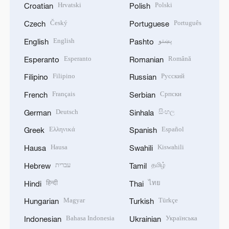
Hrvatski
Polski
Croatian
Polish
Český
Português
Czech
Portuguese
English
پښتو
English
Pashto
Esperanto
Română
Esperanto
Romanian
Filipino
Русский
Filipino
Russian
Français
Српски
French
Serbian
Deutsch
සිංහල
German
Sinhala
Ελληνικά
Español
Greek
Spanish
Hausa
Kiswahili
Hausa
Swahili
עברית
தமிழ்
Hebrew
Tamil
हिन्दी
ไทย
Hindi
Thai
Magyar
Türkçe
Hungarian
Turkish
Bahasa Indonesia
Українська
Indonesian
Ukrainian