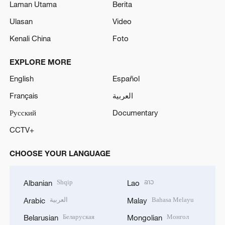
Laman Utama
Berita
Ulasan
Video
Kenali China
Foto
EXPLORE MORE
English
Español
Français
العربية
Русский
Documentary
CCTV+
CHOOSE YOUR LANGUAGE
Shqip
ລາວ
Albanian
Lao
العربية
Bahasa Melayu
Arabic
Malay
Беларуская
Монгол
Belarusian
Mongolian