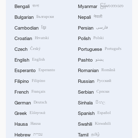
বাংলা
မြန်မာဘာသာ
Bengali
Myanmar
Български
नेपाली
Bulgarian
Nepali
ខ្មែរ
فارسی
Cambodian
Persian
Hrvatski
Polski
Croatian
Polish
Český
Português
Czech
Portuguese
English
پښتو
English
Pashto
Esperanto
Română
Esperanto
Romanian
Filipino
Русский
Filipino
Russian
Français
Српски
French
Serbian
Deutsch
සිංහල
German
Sinhala
Ελληνικά
Español
Greek
Spanish
Hausa
Kiswahili
Hausa
Swahili
עברית
தமிழ்
Hebrew
Tamil