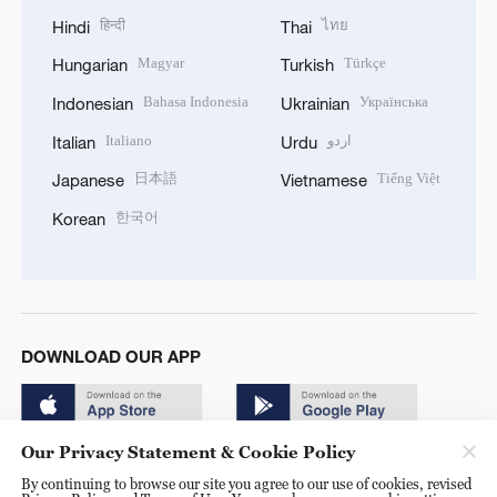
हिन्दी
ไทย
Hindi
Thai
Magyar
Türkçe
Hungarian
Turkish
Bahasa Indonesia
Українська
Indonesian
Ukrainian
Italiano
اردو
Italian
Urdu
日本語
Tiếng Việt
Japanese
Vietnamese
한국어
Korean
DOWNLOAD OUR APP
Our Privacy Statement & Cookie Policy
By continuing to browse our site you agree to our use of cookies, revised