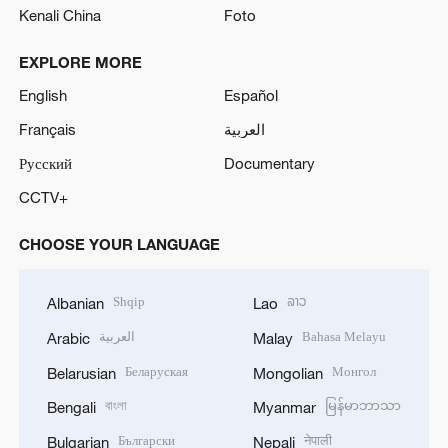
Kenali China
Foto
EXPLORE MORE
English
Español
Français
العربية
Русский
Documentary
CCTV+
CHOOSE YOUR LANGUAGE
Shqip
ລາວ
Albanian
Lao
العربية
Bahasa Melayu
Arabic
Malay
Беларуская
Монгол
Belarusian
Mongolian
বাংলা
မြန်မာဘာသာ
Bengali
Myanmar
Български
नेपाली
Bulgarian
Nepali