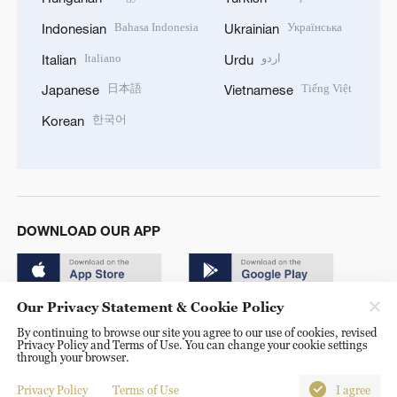
Bahasa Indonesia
Українська
Indonesian
Ukrainian
Italiano
اردو
Italian
Urdu
日本語
Tiếng Việt
Japanese
Vietnamese
한국어
Korean
DOWNLOAD OUR APP
Our Privacy Statement & Cookie Policy
By continuing to browse our site you agree to our use of cookies, revised
Privacy Policy and Terms of Use. You can change your cookie settings
through your browser.
© China Radio International.CRI. All Rights Reserved. 16A
Shijingshan Road, Beijing, China. 100040
Privacy Policy
Terms of Use
I agree