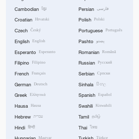
ខ្មែរ
فارسی
Cambodian
Persian
Hrvatski
Polski
Croatian
Polish
Český
Português
Czech
Portuguese
English
پښتو
English
Pashto
Esperanto
Română
Esperanto
Romanian
Filipino
Русский
Filipino
Russian
Français
Српски
French
Serbian
Deutsch
සිංහල
German
Sinhala
Ελληνικά
Español
Greek
Spanish
Hausa
Kiswahili
Hausa
Swahili
עברית
தமிழ்
Hebrew
Tamil
हिन्दी
ไทย
Hindi
Thai
Magyar
Türkçe
Hungarian
Turkish