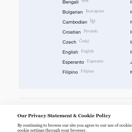
Bengali
বাংলা
Bulgarian
Български
Cambodian
ខ្មែរ
Croatian
Hrvatski
Czech
Český
English
English
Esperanto
Esperanto
Filipino
Filipino
DOWNLOAD OUR APP
Our Privacy Statement & Cookie Policy
By continuing to browse our site you agree to our use of cooki
cookie settings through your browser.