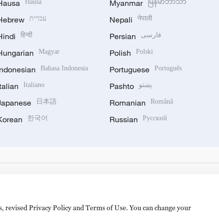
Hausa
Hausa
Myanmar
မြန်မာဘာသာ
Hebrew
עברית
Nepali
नेपाली
Hindi
हिन्दी
Persian
فارسی
Hungarian
Magyar
Polish
Polski
Indonesian
Bahasa Indonesia
Portuguese
Português
Italian
Italiano
Pashto
پښتو
Japanese
日本語
Romanian
Română
Korean
한국어
Russian
Русский
es, revised Privacy Policy and Terms of Use. You can change your