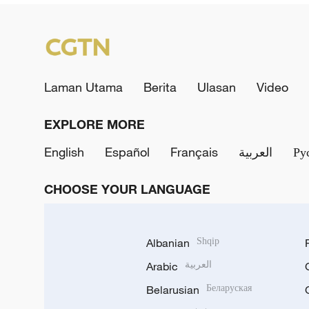
Laman Utama
Berita
Ulasan
Video
EXPLORE MORE
English
Español
Français
العربية
Ру
CHOOSE YOUR LANGUAGE
Albanian
Shqip
Arabic
العربية
Belarusian
Беларуская