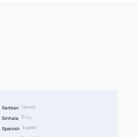
Serbian
Српски
Sinhala
සිංහල
Spanish
Español