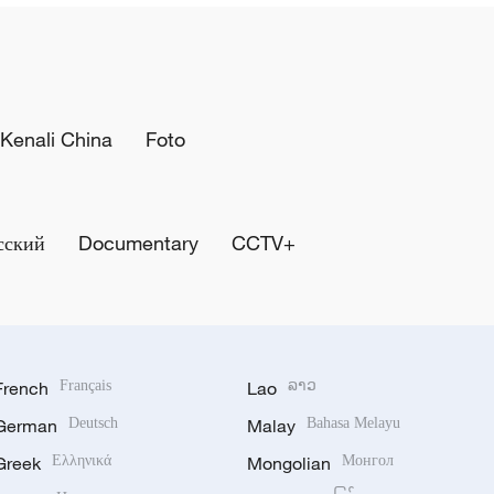
Kenali China
Foto
сский
Documentary
CCTV+
French
Français
Lao
ລາວ
German
Deutsch
Malay
Bahasa Melayu
Greek
Ελληνικά
Mongolian
Монгол