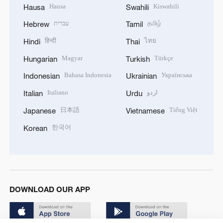
Hausa
Kiswahili
Hausa
Swahili
עברית
தமிழ்
Hebrew
Tamil
हिन्दी
ไทย
Hindi
Thai
Magyar
Türkçe
Hungarian
Turkish
Bahasa Indonesia
Українська
Indonesian
Ukrainian
Italiano
اردو
Italian
Urdu
日本語
Tiếng Việt
Japanese
Vietnamese
한국어
Korean
DOWNLOAD OUR APP