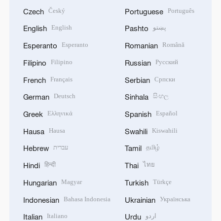
Český
Português
Czech
Portuguese
English
پښتو
English
Pashto
Esperanto
Română
Esperanto
Romanian
Filipino
Русский
Filipino
Russian
Français
Српски
French
Serbian
Deutsch
සිංහල
German
Sinhala
Ελληνικά
Español
Greek
Spanish
Hausa
Kiswahili
Hausa
Swahili
עברית
தமிழ்
Hebrew
Tamil
हिन्दी
ไทย
Hindi
Thai
Magyar
Türkçe
Hungarian
Turkish
Bahasa Indonesia
Українська
Indonesian
Ukrainian
Italiano
اردو
Italian
Urdu