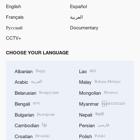
English
Español
Français
العربية
Русский
Documentary
CCTV+
CHOOSE YOUR LANGUAGE
Shqip
ລາວ
Albanian
Lao
العربية
Bahasa Melayu
Arabic
Malay
Беларуская
Монгол
Belarusian
Mongolian
বাংলা
မြန်မာဘာသာ
Bengali
Myanmar
Български
नेपाली
Bulgarian
Nepali
ខ្មែរ
فارسی
Cambodian
Persian
Hrvatski
Polski
Croatian
Polish