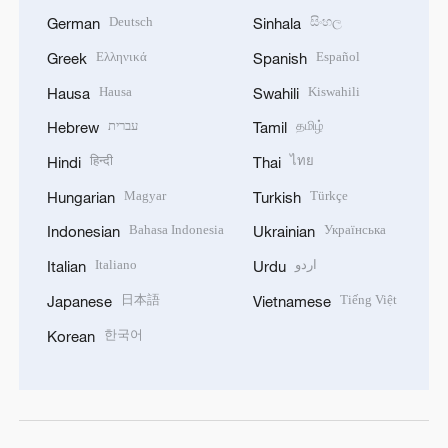
Deutsch
සිංහල
German
Sinhala
Ελληνικά
Español
Greek
Spanish
Hausa
Kiswahili
Hausa
Swahili
עברית
தமிழ்
Hebrew
Tamil
हिन्दी
ไทย
Hindi
Thai
Magyar
Türkçe
Hungarian
Turkish
Bahasa Indonesia
Українська
Indonesian
Ukrainian
Italiano
اردو
Italian
Urdu
日本語
Tiếng Việt
Japanese
Vietnamese
한국어
Korean