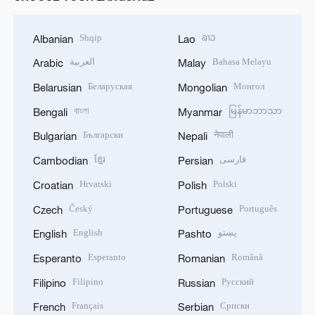
Shqip
ລາວ
Albanian
Lao
العربية
Bahasa Melayu
Arabic
Malay
Беларуская
Монгол
Belarusian
Mongolian
বাংলা
မြန်မာဘာသာ
Bengali
Myanmar
Български
नेपाली
Bulgarian
Nepali
ខ្មែរ
فارسی
Cambodian
Persian
Hrvatski
Polski
Croatian
Polish
Český
Português
Czech
Portuguese
English
پښتو
English
Pashto
Esperanto
Română
Esperanto
Romanian
Filipino
Русский
Filipino
Russian
Français
Српски
French
Serbian