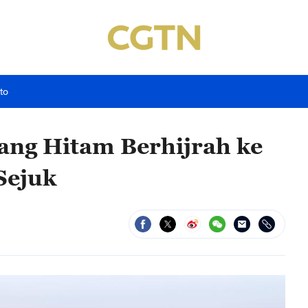
to
ng Hitam Berhijrah ke
Sejuk