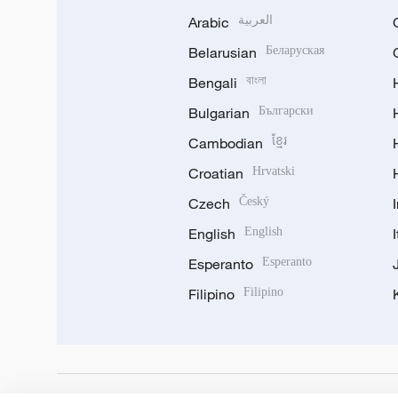
Arabic
العربية
Belarusian
Беларуская
Bengali
বাংলা
Bulgarian
Български
Cambodian
ខ្មែរ
Croatian
Hrvatski
Czech
Český
English
English
Esperanto
Esperanto
Filipino
Filipino