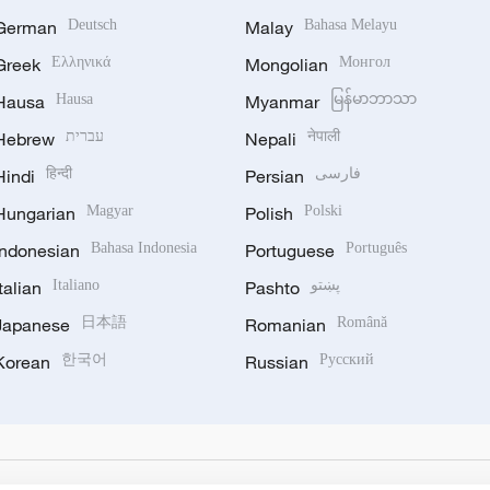
German
Deutsch
Malay
Bahasa Melayu
Greek
Ελληνικά
Mongolian
Монгол
Hausa
Hausa
Myanmar
မြန်မာဘာသာ
Hebrew
עברית
Nepali
नेपाली
Hindi
हिन्दी
Persian
فارسی
Hungarian
Magyar
Polish
Polski
Indonesian
Bahasa Indonesia
Portuguese
Português
Italian
Italiano
Pashto
پښتو
Japanese
日本語
Romanian
Română
Korean
한국어
Russian
Русский