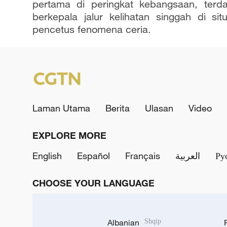
pertama di peringkat kebangsaan, terd
berkepala jalur kelihatan singgah di s
pencetus fenomena ceria.
Laman Utama
Berita
Ulasan
Video
EXPLORE MORE
English
Español
Français
العربية
Ру
CHOOSE YOUR LANGUAGE
Albanian
Shqip