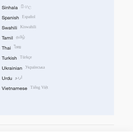
Sinhala
සිංහල
Spanish
Español
Swahili
Kiswahili
Tamil
தமிழ்
Thai
ไทย
Turkish
Türkçe
Ukrainian
Українська
Urdu
اردو
Vietnamese
Tiếng Việt