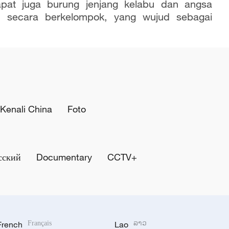
apat juga burung jenjang kelabu dan angsa
itu secara berkelompok, yang wujud sebagai
Kenali China
Foto
сский
Documentary
CCTV+
French
Français
Lao
ລາວ