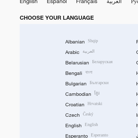
English
Español
Français
العربية
Ру
CHOOSE YOUR LANGUAGE
Albanian
Shqip
Arabic
العربية
Belarusian
Беларуская
Bengali
বাংলা
Bulgarian
Български
Cambodian
ខ្មែរ
Croatian
Hrvatski
Czech
Český
English
English
Esperanto
Esperanto