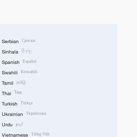
Serbian
Српски
Sinhala
සිංහල
Spanish
Español
Swahili
Kiswahili
Tamil
தமிழ்
Thai
ไทย
Turkish
Türkçe
Ukrainian
Українська
Urdu
اردو
Vietnamese
Tiếng Việt