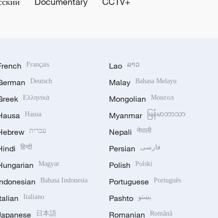
сский
Documentary
CCTV+
French
Français
Lao
ລາວ
German
Deutsch
Malay
Bahasa Melayu
Greek
Ελληνικά
Mongolian
Монгол
Hausa
Hausa
Myanmar
မြန်မာဘာသာ
Hebrew
עברית
Nepali
नेपाली
Hindi
हिन्दी
Persian
فارسی
Hungarian
Magyar
Polish
Polski
Indonesian
Bahasa Indonesia
Portuguese
Português
Italian
Italiano
Pashto
پښتو
Japanese
日本語
Romanian
Română