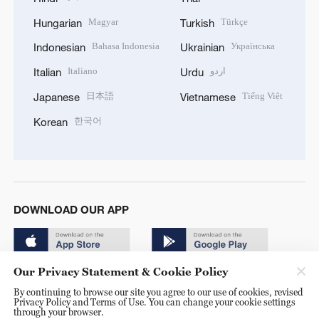
Magyar
Türkçe
Hungarian
Turkish
Bahasa Indonesia
Українська
Indonesian
Ukrainian
Italiano
اردو
Italian
Urdu
日本語
Tiếng Việt
Japanese
Vietnamese
한국어
Korean
DOWNLOAD OUR APP
Our Privacy Statement & Cookie Policy
By continuing to browse our site you agree to our use of cookies, revised
Privacy Policy and Terms of Use. You can change your cookie settings
through your browser.
© China Radio International.CRI. All Rights Reserved. 16A