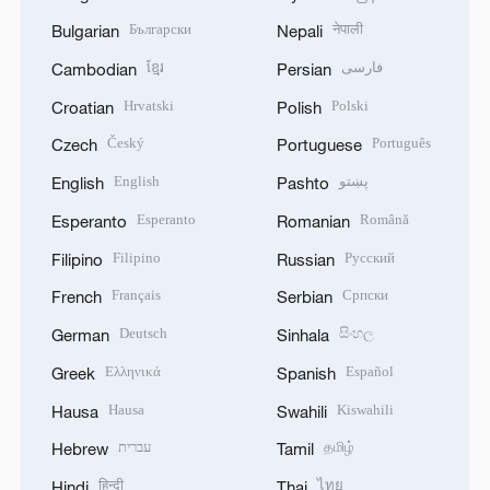
Български
नेपाली
Bulgarian
Nepali
ខ្មែរ
فارسی
Cambodian
Persian
Hrvatski
Polski
Croatian
Polish
Český
Português
Czech
Portuguese
English
پښتو
English
Pashto
Esperanto
Română
Esperanto
Romanian
Filipino
Русский
Filipino
Russian
Français
Српски
French
Serbian
Deutsch
සිංහල
German
Sinhala
Ελληνικά
Español
Greek
Spanish
Hausa
Kiswahili
Hausa
Swahili
עברית
தமிழ்
Hebrew
Tamil
हिन्दी
ไทย
Hindi
Thai