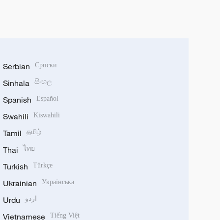
Serbian
Српски
Sinhala
සිංහල
Spanish
Español
Swahili
Kiswahili
Tamil
தமிழ்
Thai
ไทย
Turkish
Türkçe
Ukrainian
Українська
Urdu
اردو
Vietnamese
Tiếng Việt