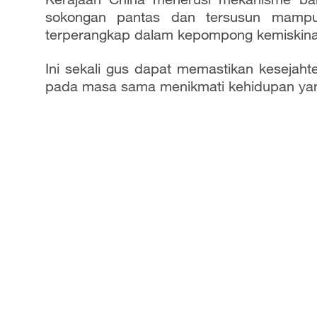
d
sokongan pantas dan tersusun mampu 
e
terperangkap dalam kepompong kemiskina
o
Ini sekali gus dapat memastikan kesejaht
pada masa sama menikmati kehidupan yang 