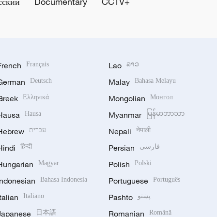
сский
Documentary
CCTV+
French
Français
Lao
ລາວ
German
Deutsch
Malay
Bahasa Melayu
Greek
Ελληνικά
Mongolian
Монгол
Hausa
Hausa
Myanmar
မြန်မာဘာသာ
Hebrew
עברית
Nepali
नेपाली
Hindi
हिन्दी
Persian
فارسی
Hungarian
Magyar
Polish
Polski
Indonesian
Bahasa Indonesia
Portuguese
Português
Italian
Italiano
Pashto
پښتو
Japanese
日本語
Romanian
Română