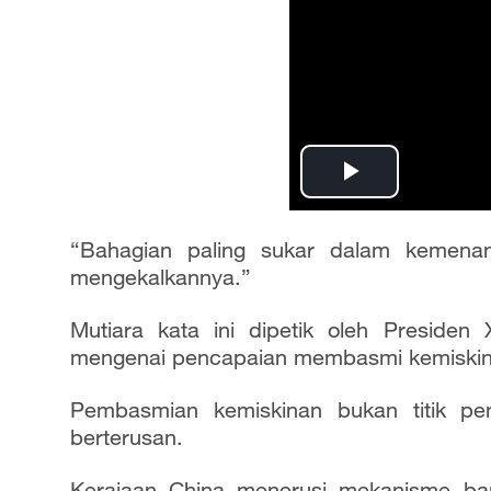
P
l
“Bahagian paling sukar dalam kemenan
mengekalkannya.”
a
Mutiara kata ini dipetik oleh Preside
y
mengenai pencapaian membasmi kemiskina
V
Pembasmian kemiskinan bukan titik pe
berterusan.
i
Kerajaan China menerusi mekanisme ba