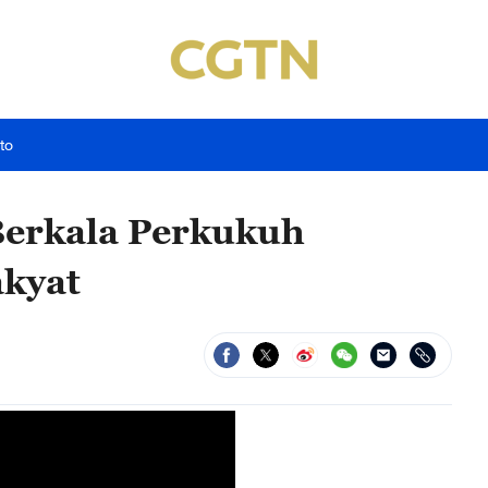
to
Berkala Perkukuh
kyat