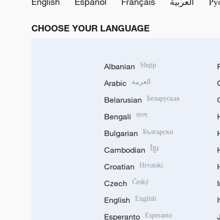
English
Español
Français
العربية
Ру
CHOOSE YOUR LANGUAGE
Albanian
Shqip
Arabic
العربية
Belarusian
Беларуская
Bengali
বাংলা
Bulgarian
Български
Cambodian
ខ្មែរ
Croatian
Hrvatski
Czech
Český
English
English
Esperanto
Esperanto