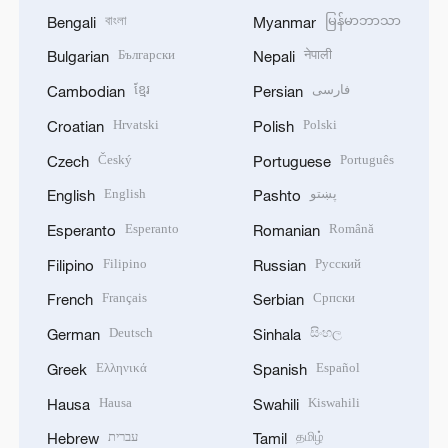
বাংলা
မြန်မာဘာသာ
Bengali
Myanmar
Български
नेपाली
Bulgarian
Nepali
ខ្មែរ
فارسی
Cambodian
Persian
Hrvatski
Polski
Croatian
Polish
Český
Português
Czech
Portuguese
English
پښتو
English
Pashto
Esperanto
Română
Esperanto
Romanian
Filipino
Русский
Filipino
Russian
Français
Српски
French
Serbian
Deutsch
සිංහල
German
Sinhala
Ελληνικά
Español
Greek
Spanish
Hausa
Kiswahili
Hausa
Swahili
עברית
தமிழ்
Hebrew
Tamil