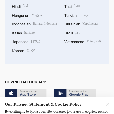
हिन्दी
ไทย
Hindi
Thai
Magyar
Türkçe
Hungarian
Turkish
Bahasa Indonesia
Українська
Indonesian
Ukrainian
Italiano
اردو
Italian
Urdu
日本語
Tiếng Việt
Japanese
Vietnamese
한국어
Korean
DOWNLOAD OUR APP
Our Privacy Statement & Cookie Policy
By continuing to browse our site you agree to our use of cookies, revised