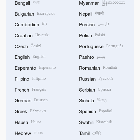
বাংলা
မြန်မာဘာသာ
Bengali
Myanmar
Български
नेपाली
Bulgarian
Nepali
ខ្មែរ
فارسی
Cambodian
Persian
Hrvatski
Polski
Croatian
Polish
Český
Português
Czech
Portuguese
English
پښتو
English
Pashto
Esperanto
Română
Esperanto
Romanian
Filipino
Русский
Filipino
Russian
Français
Српски
French
Serbian
Deutsch
සිංහල
German
Sinhala
Ελληνικά
Español
Greek
Spanish
Hausa
Kiswahili
Hausa
Swahili
עברית
தமிழ்
Hebrew
Tamil