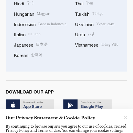
हिन्दी
ไทย
Hindi
Thai
Magyar
Türkçe
Hungarian
Turkish
Bahasa Indonesia
Українська
Indonesian
Ukrainian
Italiano
اردو
Italian
Urdu
日本語
Tiếng Việt
Japanese
Vietnamese
한국어
Korean
DOWNLOAD OUR APP
Our Privacy Statement & Cookie Policy
By continuing to browse our site you agree to our use of cookies, revised
Privacy Policy and Terms of Use. You can change your cookie settings