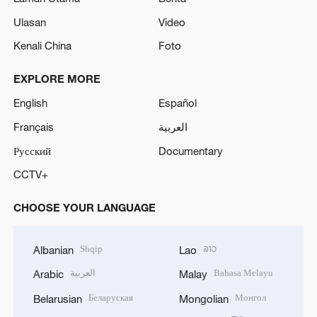
Ulasan
Video
Kenali China
Foto
EXPLORE MORE
English
Español
Français
العربية
Русский
Documentary
CCTV+
CHOOSE YOUR LANGUAGE
Shqip
ລາວ
Albanian
Lao
العربية
Bahasa Melayu
Arabic
Malay
Беларуская
Монгол
Belarusian
Mongolian