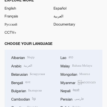
English
Español
Français
العربية
Русский
Documentary
CCTV+
CHOOSE YOUR LANGUAGE
Shqip
ລາວ
Albanian
Lao
العربية
Bahasa Melayu
Arabic
Malay
Беларуская
Монгол
Belarusian
Mongolian
বাংলা
မြန်မာဘာသာ
Bengali
Myanmar
Български
नेपाली
Bulgarian
Nepali
ខ្មែរ
فارسی
Cambodian
Persian