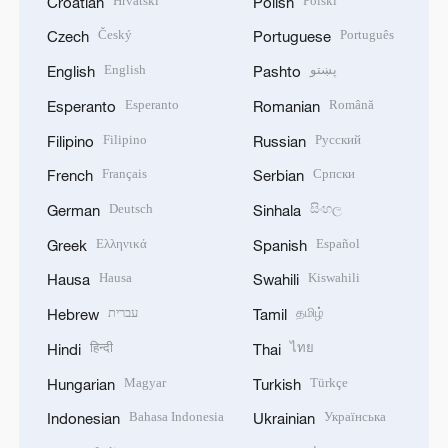
Hrvatski
Polski
Croatian
Polish
Český
Português
Czech
Portuguese
English
پښتو
English
Pashto
Esperanto
Română
Esperanto
Romanian
Filipino
Русский
Filipino
Russian
Français
Српски
French
Serbian
Deutsch
සිංහල
German
Sinhala
Ελληνικά
Español
Greek
Spanish
Hausa
Kiswahili
Hausa
Swahili
עברית
தமிழ்
Hebrew
Tamil
हिन्दी
ไทย
Hindi
Thai
Magyar
Türkçe
Hungarian
Turkish
Bahasa Indonesia
Українська
Indonesian
Ukrainian