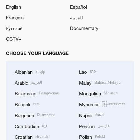
English
Español
Français
العربية
Русский
Documentary
CCTV+
CHOOSE YOUR LANGUAGE
Shqip
ລາວ
Albanian
Lao
العربية
Bahasa Melayu
Arabic
Malay
Беларуская
Монгол
Belarusian
Mongolian
বাংলা
မြန်မာဘာသာ
Bengali
Myanmar
Български
नेपाली
Bulgarian
Nepali
ខ្មែរ
فارسی
Cambodian
Persian
Hrvatski
Polski
Croatian
Polish