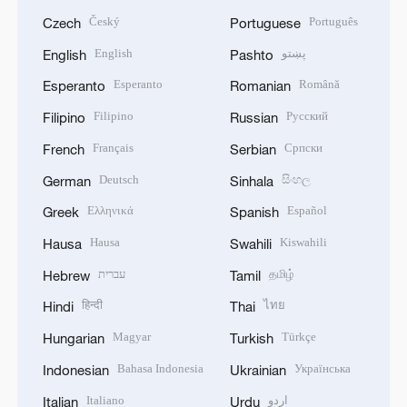
Český
Português
Czech
Portuguese
English
پښتو
English
Pashto
Esperanto
Română
Esperanto
Romanian
Filipino
Русский
Filipino
Russian
Français
Српски
French
Serbian
Deutsch
සිංහල
German
Sinhala
Ελληνικά
Español
Greek
Spanish
Hausa
Kiswahili
Hausa
Swahili
עברית
தமிழ்
Hebrew
Tamil
हिन्दी
ไทย
Hindi
Thai
Magyar
Türkçe
Hungarian
Turkish
Bahasa Indonesia
Українська
Indonesian
Ukrainian
Italiano
اردو
Italian
Urdu