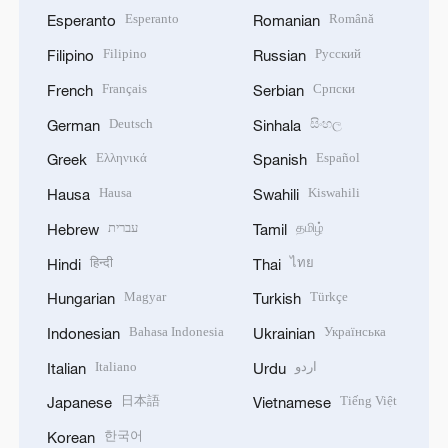
Esperanto
Română
Esperanto
Romanian
Filipino
Русский
Filipino
Russian
Français
Српски
French
Serbian
Deutsch
සිංහල
German
Sinhala
Ελληνικά
Español
Greek
Spanish
Hausa
Kiswahili
Hausa
Swahili
עברית
தமிழ்
Hebrew
Tamil
हिन्दी
ไทย
Hindi
Thai
Magyar
Türkçe
Hungarian
Turkish
Bahasa Indonesia
Українська
Indonesian
Ukrainian
Italiano
اردو
Italian
Urdu
日本語
Tiếng Việt
Japanese
Vietnamese
한국어
Korean