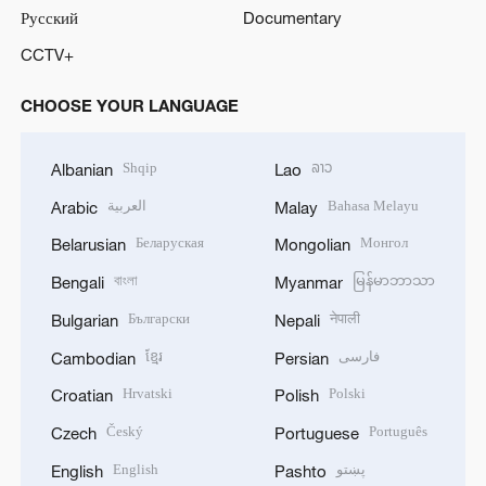
Русский
Documentary
CCTV+
CHOOSE YOUR LANGUAGE
Shqip
ລາວ
Albanian
Lao
العربية
Bahasa Melayu
Arabic
Malay
Беларуская
Монгол
Belarusian
Mongolian
বাংলা
မြန်မာဘာသာ
Bengali
Myanmar
Български
नेपाली
Bulgarian
Nepali
ខ្មែរ
فارسی
Cambodian
Persian
Hrvatski
Polski
Croatian
Polish
Český
Português
Czech
Portuguese
English
پښتو
English
Pashto