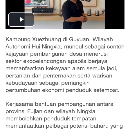
P
l
Kampung Xuezhuang di Guyuan, Wilayah
Autonomi Hui Ningxia, muncul sebagai contoh
a
kejayaan pembangunan desa menerusi
sektor ekopelancongan apabila berjaya
y
memanfaatkan kekayaan alam semula jadi,
pertanian dan penternakan serta warisan
V
kebudayaan sebagai pemangkin
pertumbuhan ekonomi penduduk setempat.
i
d
Kerjasama bantuan pembangunan antara
provinsi Fujian dan wilayah Ningxia
e
membolehkan penduduk tempatan
memanfaatkan pelbagai potensi baharu yang