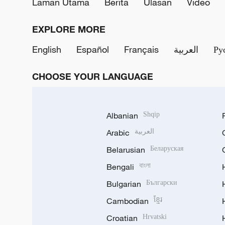
Laman Utama
Berita
Ulasan
Video
EXPLORE MORE
English
Español
Français
العربية
Ру
CHOOSE YOUR LANGUAGE
Albanian
Shqip
Arabic
العربية
Belarusian
Беларуская
Bengali
বাংলা
Bulgarian
Български
Cambodian
ខ្មែរ
Croatian
Hrvatski