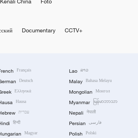
Kenali China
Foto
сский
Documentary
CCTV+
French
Français
Lao
ລາວ
German
Deutsch
Malay
Bahasa Melayu
Greek
Ελληνικά
Mongolian
Монгол
Hausa
Hausa
Myanmar
မြန်မာဘာသာ
Hebrew
עברית
Nepali
नेपाली
Hindi
हिन्दी
Persian
فارسی
Hungarian
Magyar
Polish
Polski