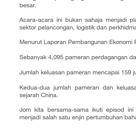
a
besar.
y
Acara-acara ini bukan sahaja menjadi p
sektor pelancongan, logistik dan perkhidm
V
Menurut Laporan Pembangunan Ekonomi 
i
d
Sebanyak 4,095 pameran perdagangan dan 
e
Jumlah keluasan pameran mencapai 159 ju
o
Kedua-dua jumlah pameran dan keluasa
sejarah China.
Jom kita bersama-sama ikuti episod in
menjadi salah satu enjin pertumbuhan bah