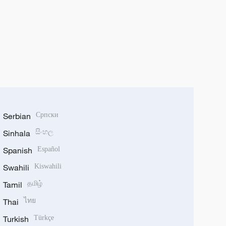
Serbian
Српски
Sinhala
සිංහල
Spanish
Español
Swahili
Kiswahili
Tamil
தமிழ்
Thai
ไทย
Turkish
Türkçe