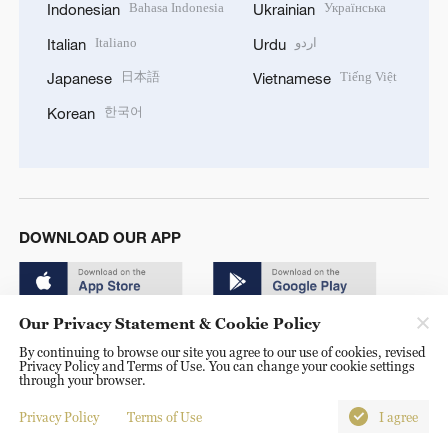
Bahasa Indonesia
Українська
Indonesian
Ukrainian
Italiano
اردو
Italian
Urdu
日本語
Tiếng Việt
Japanese
Vietnamese
한국어
Korean
DOWNLOAD OUR APP
Our Privacy Statement & Cookie Policy
By continuing to browse our site you agree to our use of cookies, revised
Privacy Policy and Terms of Use. You can change your cookie settings
through your browser.
© China Radio International.CRI. All Rights Reserved. 16A
Shijingshan Road, Beijing, China. 100040
Privacy Policy
Terms of Use
I agree