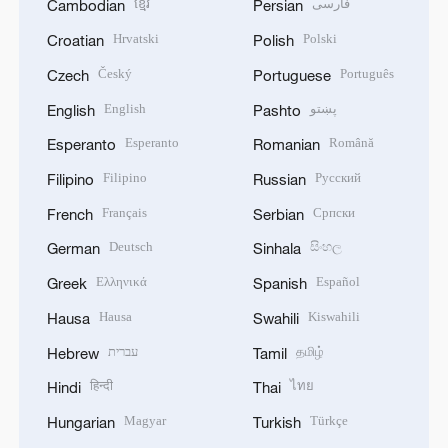
ខ្មែរ
فارسی
Cambodian
Persian
Hrvatski
Polski
Croatian
Polish
Český
Português
Czech
Portuguese
English
پښتو
English
Pashto
Esperanto
Română
Esperanto
Romanian
Filipino
Русский
Filipino
Russian
Français
Српски
French
Serbian
Deutsch
සිංහල
German
Sinhala
Ελληνικά
Español
Greek
Spanish
Hausa
Kiswahili
Hausa
Swahili
עברית
தமிழ்
Hebrew
Tamil
हिन्दी
ไทย
Hindi
Thai
Magyar
Türkçe
Hungarian
Turkish