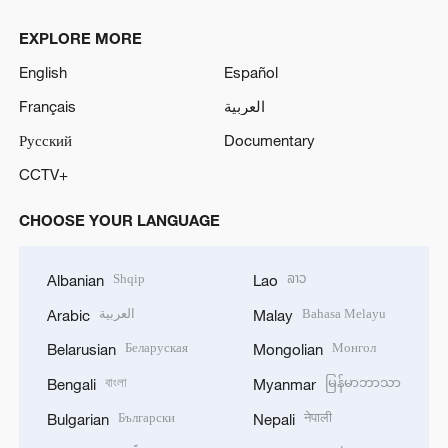
EXPLORE MORE
English
Español
Français
العربية
Русский
Documentary
CCTV+
CHOOSE YOUR LANGUAGE
Shqip
ລາວ
Albanian
Lao
العربية
Bahasa Melayu
Arabic
Malay
Беларуская
Монгол
Belarusian
Mongolian
বাংলা
မြန်မာဘာသာ
Bengali
Myanmar
Български
नेपाली
Bulgarian
Nepali