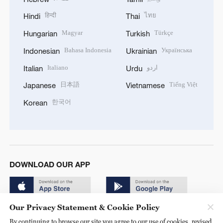
हिन्दी
ไทย
Hindi
Thai
Magyar
Türkçe
Hungarian
Turkish
Bahasa Indonesia
Українська
Indonesian
Ukrainian
Italiano
اردو
Italian
Urdu
日本語
Tiếng Việt
Japanese
Vietnamese
한국어
Korean
DOWNLOAD OUR APP
Our Privacy Statement & Cookie Policy
By continuing to browse our site you agree to our use of cookies, revised