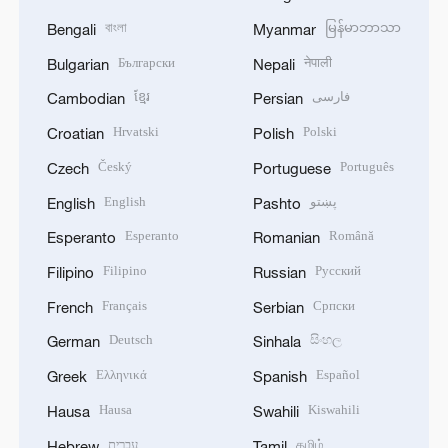
বাংলা
မြန်မာဘာသာ
Bengali
Myanmar
Български
नेपाली
Bulgarian
Nepali
ខ្មែរ
فارسی
Cambodian
Persian
Hrvatski
Polski
Croatian
Polish
Český
Português
Czech
Portuguese
English
پښتو
English
Pashto
Esperanto
Română
Esperanto
Romanian
Filipino
Русский
Filipino
Russian
Français
Српски
French
Serbian
Deutsch
සිංහල
German
Sinhala
Ελληνικά
Español
Greek
Spanish
Hausa
Kiswahili
Hausa
Swahili
עברית
தமிழ்
Hebrew
Tamil