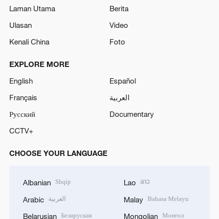
Laman Utama
Berita
Ulasan
Video
Kenali China
Foto
EXPLORE MORE
English
Español
Français
العربية
Русский
Documentary
CCTV+
CHOOSE YOUR LANGUAGE
Shqip
ລາວ
Albanian
Lao
العربية
Bahasa Melayu
Arabic
Malay
Беларуская
Монгол
Belarusian
Mongolian