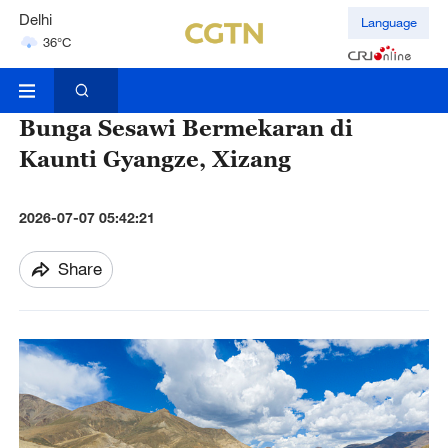
Hyderabad
Language
42°C
Mumbai
31°C
Bunga Sesawi Bermekaran di
Kaunti Gyangze, Xizang
2026-07-07 05:42:21
Share