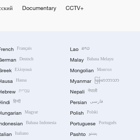
сский
Documentary
CCTV+
French
Français
Lao
ລາວ
German
Deutsch
Malay
Bahasa Melayu
Greek
Ελληνικά
Mongolian
Монгол
Hausa
Hausa
Myanmar
မြန်မာဘာသာ
Hebrew
עברית
Nepali
नेपाली
Hindi
हिन्दी
Persian
فارسی
Hungarian
Magyar
Polish
Polski
Indonesian
Bahasa Indonesia
Portuguese
Português
Italian
Italiano
Pashto
پښتو