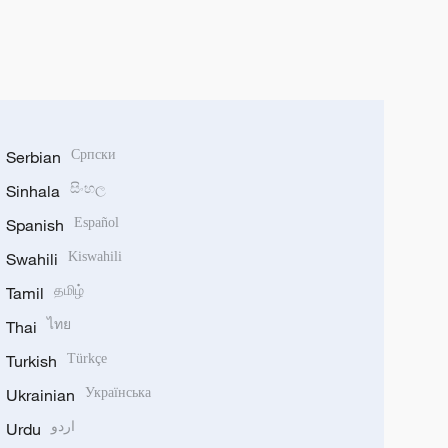
Serbian
Српски
Sinhala
සිංහල
Spanish
Español
Swahili
Kiswahili
Tamil
தமிழ்
Thai
ไทย
Turkish
Türkçe
Ukrainian
Українська
Urdu
اردو