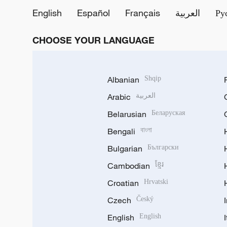
English
Español
Français
العربية
Ру
CHOOSE YOUR LANGUAGE
Albanian
Shqip
Arabic
العربية
Belarusian
Беларуская
Bengali
বাংলা
Bulgarian
Български
Cambodian
ខ្មែរ
Croatian
Hrvatski
Czech
Český
English
English