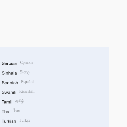
Serbian
Српски
Sinhala
සිංහල
Spanish
Español
Swahili
Kiswahili
Tamil
தமிழ்
Thai
ไทย
Turkish
Türkçe