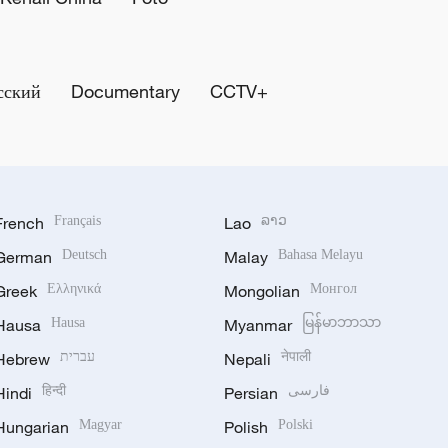
сский
Documentary
CCTV+
French
Français
Lao
ລາວ
German
Deutsch
Malay
Bahasa Melayu
Greek
Ελληνικά
Mongolian
Монгол
Hausa
Hausa
Myanmar
မြန်မာဘာသာ
Hebrew
עברית
Nepali
नेपाली
Hindi
हिन्दी
Persian
فارسی
Hungarian
Magyar
Polish
Polski