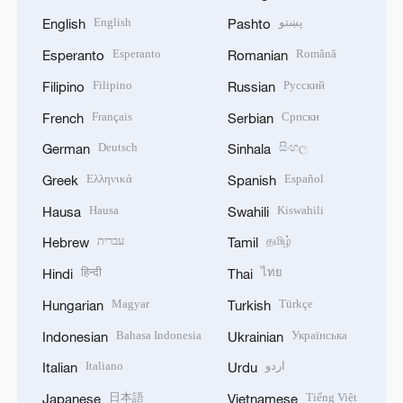
English
پښتو
English
Pashto
Esperanto
Română
Esperanto
Romanian
Filipino
Русский
Filipino
Russian
Français
Српски
French
Serbian
Deutsch
සිංහල
German
Sinhala
Ελληνικά
Español
Greek
Spanish
Hausa
Kiswahili
Hausa
Swahili
עברית
தமிழ்
Hebrew
Tamil
हिन्दी
ไทย
Hindi
Thai
Magyar
Türkçe
Hungarian
Turkish
Bahasa Indonesia
Українська
Indonesian
Ukrainian
Italiano
اردو
Italian
Urdu
日本語
Tiếng Việt
Japanese
Vietnamese