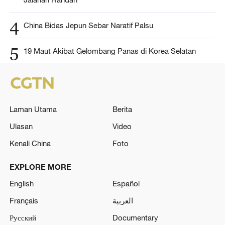
4
China Bidas Jepun Sebar Naratif Palsu
5
19 Maut Akibat Gelombang Panas di Korea Selatan
Laman Utama
Berita
Ulasan
Video
Kenali China
Foto
EXPLORE MORE
English
Español
Français
العربية
Русский
Documentary