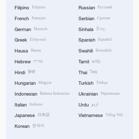
Filipino
Русский
Filipino
Russian
Français
Српски
French
Serbian
Deutsch
සිංහල
German
Sinhala
Ελληνικά
Español
Greek
Spanish
Hausa
Kiswahili
Hausa
Swahili
עברית
தமிழ்
Hebrew
Tamil
हिन्दी
ไทย
Hindi
Thai
Magyar
Türkçe
Hungarian
Turkish
Bahasa Indonesia
Українська
Indonesian
Ukrainian
Italiano
اردو
Italian
Urdu
日本語
Tiếng Việt
Japanese
Vietnamese
한국어
Korean