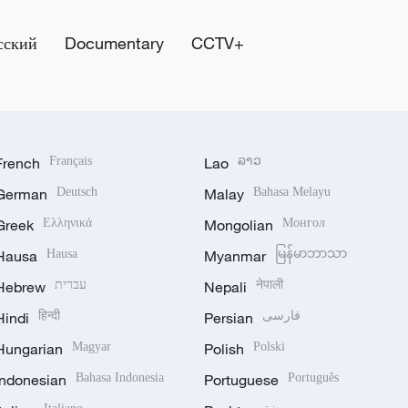
сский
Documentary
CCTV+
French
Français
Lao
ລາວ
German
Deutsch
Malay
Bahasa Melayu
Greek
Ελληνικά
Mongolian
Монгол
Hausa
Hausa
Myanmar
မြန်မာဘာသာ
Hebrew
עברית
Nepali
नेपाली
Hindi
हिन्दी
Persian
فارسی
Hungarian
Magyar
Polish
Polski
Indonesian
Bahasa Indonesia
Portuguese
Português