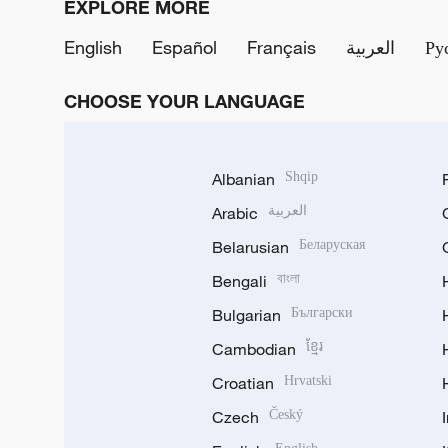
EXPLORE MORE
English
Español
Français
العربية
Ру
CHOOSE YOUR LANGUAGE
Albanian
Shqip
Arabic
العربية
Belarusian
Беларуская
Bengali
বাংলা
Bulgarian
Български
Cambodian
ខ្មែរ
Croatian
Hrvatski
Czech
Český