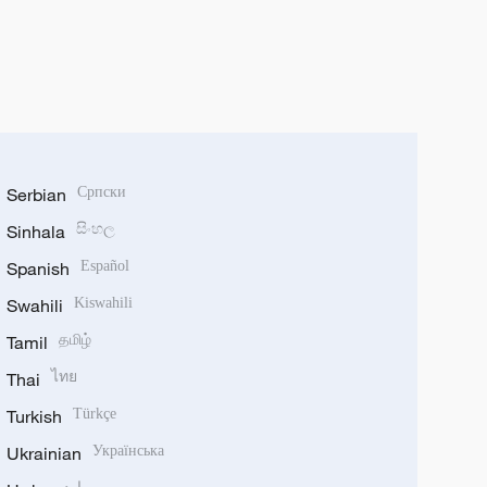
Serbian
Српски
Sinhala
සිංහල
Spanish
Español
Swahili
Kiswahili
Tamil
தமிழ்
Thai
ไทย
Turkish
Türkçe
Ukrainian
Українська