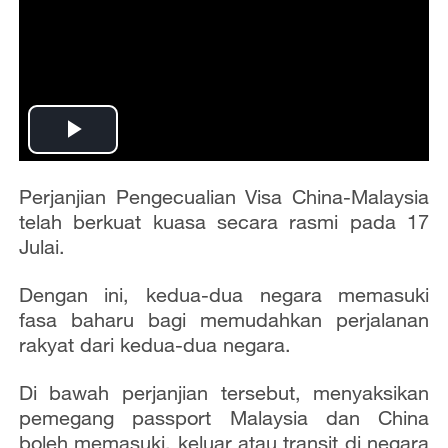
P
l
Perjanjian Pengecualian Visa China-Malaysia
telah berkuat kuasa secara rasmi pada 17
a
Julai.
y
Dengan ini, kedua-dua negara memasuki
fasa baharu bagi memudahkan perjalanan
V
rakyat dari kedua-dua negara.
i
Di bawah perjanjian tersebut, menyaksikan
d
pemegang passport Malaysia dan China
boleh memasuki, keluar atau transit di negara