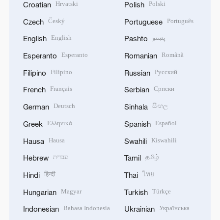
Hrvatski
Polski
Croatian
Polish
Český
Português
Czech
Portuguese
English
پښتو
English
Pashto
Esperanto
Română
Esperanto
Romanian
Filipino
Русский
Filipino
Russian
Français
Српски
French
Serbian
Deutsch
සිංහල
German
Sinhala
Ελληνικά
Español
Greek
Spanish
Hausa
Kiswahili
Hausa
Swahili
עברית
தமிழ்
Hebrew
Tamil
हिन्दी
ไทย
Hindi
Thai
Magyar
Türkçe
Hungarian
Turkish
Bahasa Indonesia
Українська
Indonesian
Ukrainian