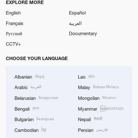
EXPLORE MORE
English
Español
Français
العربية
Русский
Documentary
CCTV+
CHOOSE YOUR LANGUAGE
Shqip
ລາວ
Albanian
Lao
العربية
Bahasa Melayu
Arabic
Malay
Беларуская
Монгол
Belarusian
Mongolian
বাংলা
မြန်မာဘာသာ
Bengali
Myanmar
Български
नेपाली
Bulgarian
Nepali
ខ្មែរ
فارسی
Cambodian
Persian