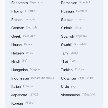
Esperanto
Română
Esperanto
Romanian
Filipino
Русский
Filipino
Russian
Français
Српски
French
Serbian
Deutsch
සිංහල
German
Sinhala
Ελληνικά
Español
Greek
Spanish
Hausa
Kiswahili
Hausa
Swahili
עברית
தமிழ்
Hebrew
Tamil
हिन्दी
ไทย
Hindi
Thai
Magyar
Türkçe
Hungarian
Turkish
Bahasa Indonesia
Українська
Indonesian
Ukrainian
Italiano
اردو
Italian
Urdu
日本語
Tiếng Việt
Japanese
Vietnamese
한국어
Korean