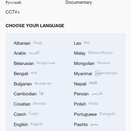
Русский
Documentary
CCTV+
CHOOSE YOUR LANGUAGE
Shqip
ລາວ
Albanian
Lao
العربية
Bahasa Melayu
Arabic
Malay
Беларуская
Монгол
Belarusian
Mongolian
বাংলা
မြန်မာဘာသာ
Bengali
Myanmar
Български
नेपाली
Bulgarian
Nepali
ខ្មែរ
فارسی
Cambodian
Persian
Hrvatski
Polski
Croatian
Polish
Český
Português
Czech
Portuguese
English
پښتو
English
Pashto