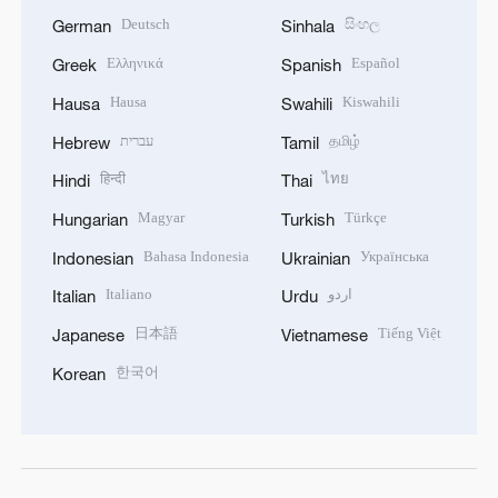
Deutsch
සිංහල
German
Sinhala
Ελληνικά
Español
Greek
Spanish
Hausa
Kiswahili
Hausa
Swahili
עברית
தமிழ்
Hebrew
Tamil
हिन्दी
ไทย
Hindi
Thai
Magyar
Türkçe
Hungarian
Turkish
Bahasa Indonesia
Українська
Indonesian
Ukrainian
Italiano
اردو
Italian
Urdu
日本語
Tiếng Việt
Japanese
Vietnamese
한국어
Korean