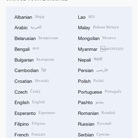
Shqip
ລາວ
Albanian
Lao
العربية
Bahasa Melayu
Arabic
Malay
Беларуская
Монгол
Belarusian
Mongolian
বাংলা
မြန်မာဘာသာ
Bengali
Myanmar
Български
नेपाली
Bulgarian
Nepali
ខ្មែរ
فارسی
Cambodian
Persian
Hrvatski
Polski
Croatian
Polish
Český
Português
Czech
Portuguese
English
پښتو
English
Pashto
Esperanto
Română
Esperanto
Romanian
Filipino
Русский
Filipino
Russian
Français
Српски
French
Serbian