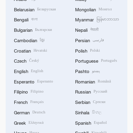
Беларуская
Монгол
Belarusian
Mongolian
বাংলা
မြန်မာဘာသာ
Bengali
Myanmar
Български
नेपाली
Bulgarian
Nepali
ខ្មែរ
فارسی
Cambodian
Persian
Hrvatski
Polski
Croatian
Polish
Český
Português
Czech
Portuguese
English
پښتو
English
Pashto
Esperanto
Română
Esperanto
Romanian
Filipino
Русский
Filipino
Russian
Français
Српски
French
Serbian
Deutsch
සිංහල
German
Sinhala
Ελληνικά
Español
Greek
Spanish
Hausa
Kiswahili