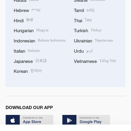
Hausa
Swahili
עברית
தமிழ்
Hebrew
Tamil
हिन्दी
ไทย
Hindi
Thai
Magyar
Türkçe
Hungarian
Turkish
Bahasa Indonesia
Українська
Indonesian
Ukrainian
Italiano
اردو
Italian
Urdu
日本語
Tiếng Việt
Japanese
Vietnamese
한국어
Korean
DOWNLOAD OUR APP