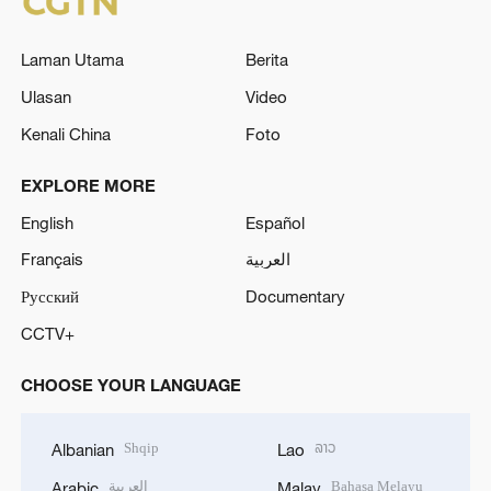
Laman Utama
Berita
Ulasan
Video
Kenali China
Foto
EXPLORE MORE
English
Español
Français
العربية
Русский
Documentary
CCTV+
CHOOSE YOUR LANGUAGE
Shqip
ລາວ
Albanian
Lao
العربية
Bahasa Melayu
Arabic
Malay