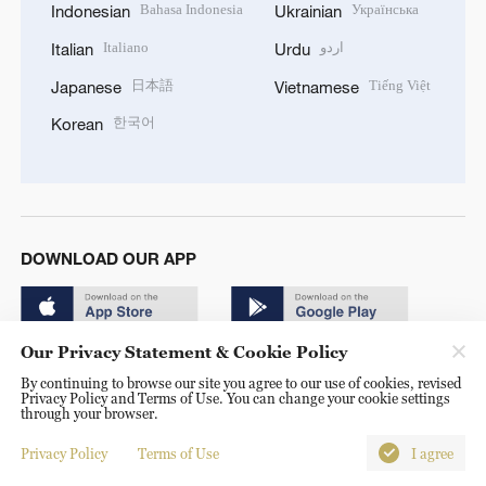
Bahasa Indonesia
Українська
Indonesian
Ukrainian
Italiano
اردو
Italian
Urdu
日本語
Tiếng Việt
Japanese
Vietnamese
한국어
Korean
DOWNLOAD OUR APP
Our Privacy Statement & Cookie Policy
By continuing to browse our site you agree to our use of cookies, revised
Privacy Policy and Terms of Use. You can change your cookie settings
through your browser.
© China Radio International.CRI. All Rights Reserved. 16A
Shijingshan Road, Beijing, China. 100040
Privacy Policy
Terms of Use
I agree