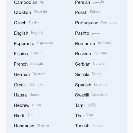
ខ្មែរ
فارسی
Cambodian
Persian
Hrvatski
Polski
Croatian
Polish
Český
Português
Czech
Portuguese
English
پښتو
English
Pashto
Esperanto
Română
Esperanto
Romanian
Filipino
Русский
Filipino
Russian
Français
Српски
French
Serbian
Deutsch
සිංහල
German
Sinhala
Ελληνικά
Español
Greek
Spanish
Hausa
Kiswahili
Hausa
Swahili
עברית
தமிழ்
Hebrew
Tamil
हिन्दी
ไทย
Hindi
Thai
Magyar
Türkçe
Hungarian
Turkish