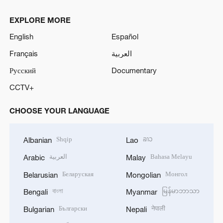
EXPLORE MORE
English
Español
Français
العربية
Русский
Documentary
CCTV+
CHOOSE YOUR LANGUAGE
Shqip
ລາວ
Albanian
Lao
العربية
Bahasa Melayu
Arabic
Malay
Беларуская
Монгол
Belarusian
Mongolian
বাংলা
မြန်မာဘာသာ
Bengali
Myanmar
Български
नेपाली
Bulgarian
Nepali