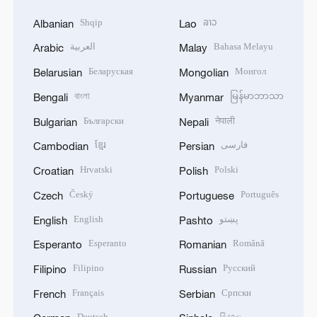
Shqip
ລາວ
Albanian
Lao
العربية
Bahasa Melayu
Arabic
Malay
Беларуская
Монгол
Belarusian
Mongolian
বাংলা
မြန်မာဘာသာ
Bengali
Myanmar
Български
नेपाली
Bulgarian
Nepali
ខ្មែរ
فارسی
Cambodian
Persian
Hrvatski
Polski
Croatian
Polish
Český
Português
Czech
Portuguese
English
پښتو
English
Pashto
Esperanto
Română
Esperanto
Romanian
Filipino
Русский
Filipino
Russian
Français
Српски
French
Serbian
Deutsch
සිංහල