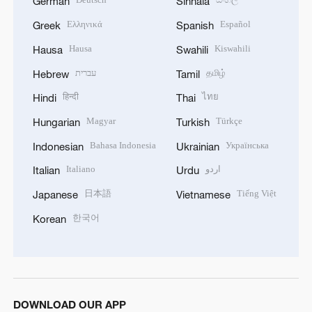
German
Sinhala
Ελληνικά
Español
Greek
Spanish
Hausa
Kiswahili
Hausa
Swahili
עברית
தமிழ்
Hebrew
Tamil
हिन्दी
ไทย
Hindi
Thai
Magyar
Türkçe
Hungarian
Turkish
Bahasa Indonesia
Українська
Indonesian
Ukrainian
Italiano
اردو
Italian
Urdu
日本語
Tiếng Việt
Japanese
Vietnamese
한국어
Korean
DOWNLOAD OUR APP