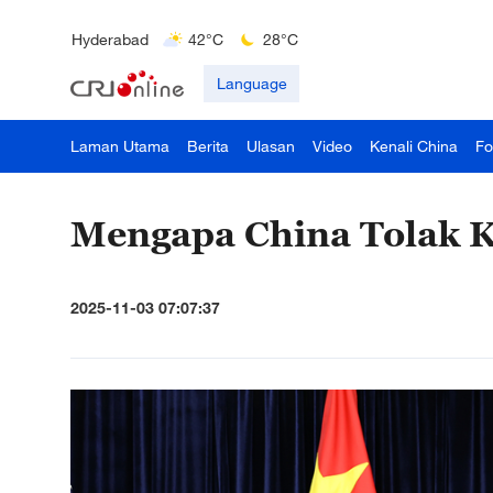
Hyderabad
42°C
28°C
Mumbai
31°C
27°C
Language
Laman Utama
Berita
Ulasan
Video
Kenali China
Fo
Mengapa China Tolak 
2025-11-03 07:07:37