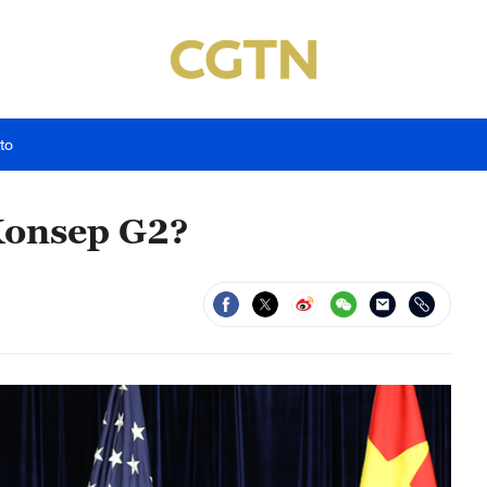
to
Konsep G2?