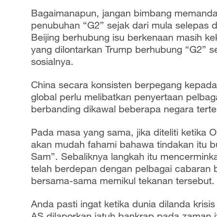
Bagaimanapun, jangan bimbang memandan
penubuhan “G2” sejak dari mula selepas d
Beijing berhubung isu berkenaan masih kek
yang dilontarkan Trump berhubung “G2” se
sosialnya.
China secara konsisten berpegang kepada 
global perlu melibatkan penyertaan pelb
berbanding dikawal beberapa negara terte
Pada masa yang sama, jika diteliti keti
akan mudah fahami bahawa tindakan itu b
Sam”. Sebaliknya langkah itu mencerminka
telah berdepan dengan pelbagai cabaran b
bersama-sama memikul tekanan tersebut
Anda pasti ingat ketika dunia dilanda k
AS dilaporkan jatuh bankrap pada zaman i