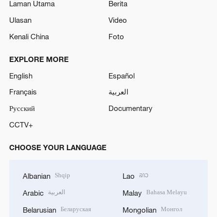
Laman Utama
Berita
Ulasan
Video
Kenali China
Foto
EXPLORE MORE
English
Español
Français
العربية
Русский
Documentary
CCTV+
CHOOSE YOUR LANGUAGE
Shqip
ລາວ
Albanian
Lao
العربية
Bahasa Melayu
Arabic
Malay
Беларуская
Монгол
Belarusian
Mongolian