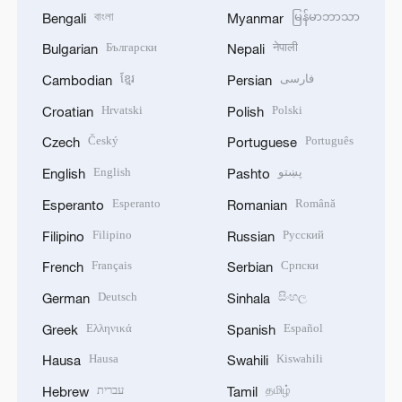
বাংলা
မြန်မာဘာသာ
Bengali
Myanmar
Български
नेपाली
Bulgarian
Nepali
ខ្មែរ
فارسی
Cambodian
Persian
Hrvatski
Polski
Croatian
Polish
Český
Português
Czech
Portuguese
English
پښتو
English
Pashto
Esperanto
Română
Esperanto
Romanian
Filipino
Русский
Filipino
Russian
Français
Српски
French
Serbian
Deutsch
සිංහල
German
Sinhala
Ελληνικά
Español
Greek
Spanish
Hausa
Kiswahili
Hausa
Swahili
עברית
தமிழ்
Hebrew
Tamil