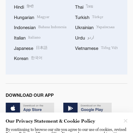
हिन्दी
ไทย
Hindi
Thai
Magyar
Türkçe
Hungarian
Turkish
Bahasa Indonesia
Українська
Indonesian
Ukrainian
Italiano
اردو
Italian
Urdu
日本語
Tiếng Việt
Japanese
Vietnamese
한국어
Korean
DOWNLOAD OUR APP
Our Privacy Statement & Cookie Policy
By continuing to browse our site you agree to our use of cookies, revised