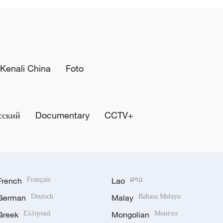
Kenali China
Foto
сский
Documentary
CCTV+
French
Français
Lao
ລາວ
German
Deutsch
Malay
Bahasa Melayu
Greek
Ελληνικά
Mongolian
Монгол