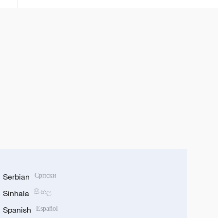
Serbian
Српски
Sinhala
සිංහල
Spanish
Español