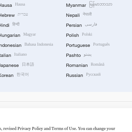
Hausa
Hausa
Myanmar
မြန်မာဘာသာ
Hebrew
עברית
Nepali
नेपाली
Hindi
हिन्दी
Persian
فارسی
Hungarian
Magyar
Polish
Polski
Indonesian
Bahasa Indonesia
Portuguese
Português
Italian
Italiano
Pashto
پښتو
Japanese
日本語
Romanian
Română
Korean
한국어
Russian
Русский
es, revised Privacy Policy and Terms of Use. You can change your