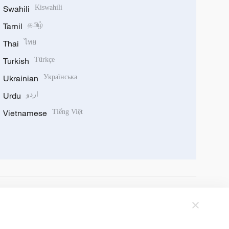
Swahili
Kiswahili
Tamil
தமிழ்
Thai
ไทย
Turkish
Türkçe
Ukrainian
Українська
Urdu
اردو
Vietnamese
Tiếng Việt