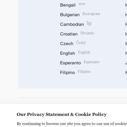
Bengali
বাংলা
Bulgarian
Български
Cambodian
ខ្មែរ
Croatian
Hrvatski
Czech
Český
English
English
Esperanto
Esperanto
Filipino
Filipino
DOWNLOAD OUR APP
Our Privacy Statement & Cookie Policy
By continuing to browse our site you agree to our use of cooki