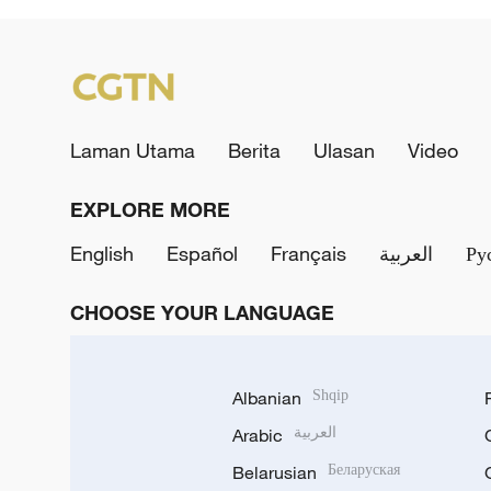
Laman Utama
Berita
Ulasan
Video
EXPLORE MORE
English
Español
Français
العربية
Ру
CHOOSE YOUR LANGUAGE
Albanian
Shqip
Arabic
العربية
Belarusian
Беларуская