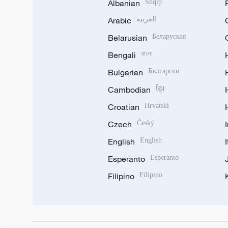
Albanian
Shqip
Arabic
العربية
Belarusian
Беларуская
Bengali
বাংলা
Bulgarian
Български
Cambodian
ខ្មែរ
Croatian
Hrvatski
Czech
Český
English
English
Esperanto
Esperanto
Filipino
Filipino