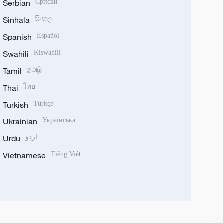
Serbian
Српски
Sinhala
සිංහල
Spanish
Español
Swahili
Kiswahili
Tamil
தமிழ்
Thai
ไทย
Turkish
Türkçe
Ukrainian
Українська
Urdu
اردو
Vietnamese
Tiếng Việt