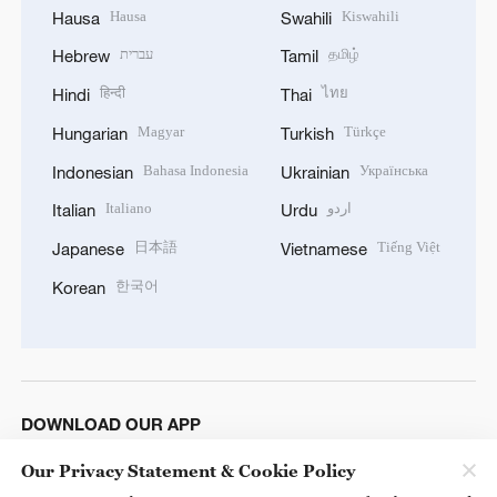
Hausa
Kiswahili
Hausa
Swahili
עברית
தமிழ்
Hebrew
Tamil
हिन्दी
ไทย
Hindi
Thai
Magyar
Türkçe
Hungarian
Turkish
Bahasa Indonesia
Українська
Indonesian
Ukrainian
Italiano
اردو
Italian
Urdu
日本語
Tiếng Việt
Japanese
Vietnamese
한국어
Korean
DOWNLOAD OUR APP
Our Privacy Statement & Cookie Policy