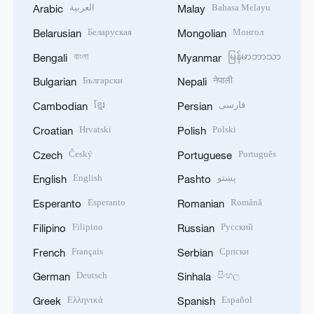
العربية
Bahasa Melayu
Arabic
Malay
Беларуская
Монгол
Belarusian
Mongolian
বাংলা
မြန်မာဘာသာ
Bengali
Myanmar
Български
नेपाली
Bulgarian
Nepali
ខ្មែរ
فارسی
Cambodian
Persian
Hrvatski
Polski
Croatian
Polish
Český
Português
Czech
Portuguese
English
پښتو
English
Pashto
Esperanto
Română
Esperanto
Romanian
Filipino
Русский
Filipino
Russian
Français
Српски
French
Serbian
Deutsch
සිංහල
German
Sinhala
Ελληνικά
Español
Greek
Spanish