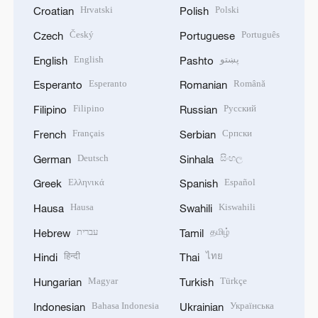
Hrvatski
Polski
Croatian
Polish
Český
Português
Czech
Portuguese
English
پښتو
English
Pashto
Esperanto
Română
Esperanto
Romanian
Filipino
Русский
Filipino
Russian
Français
Српски
French
Serbian
Deutsch
සිංහල
German
Sinhala
Ελληνικά
Español
Greek
Spanish
Hausa
Kiswahili
Hausa
Swahili
עברית
தமிழ்
Hebrew
Tamil
हिन्दी
ไทย
Hindi
Thai
Magyar
Türkçe
Hungarian
Turkish
Bahasa Indonesia
Українська
Indonesian
Ukrainian