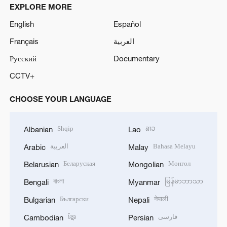
EXPLORE MORE
English
Español
Français
العربية
Русский
Documentary
CCTV+
CHOOSE YOUR LANGUAGE
Shqip
ລາວ
Albanian
Lao
العربية
Bahasa Melayu
Arabic
Malay
Беларуская
Монгол
Belarusian
Mongolian
বাংলা
မြန်မာဘာသာ
Bengali
Myanmar
Български
नेपाली
Bulgarian
Nepali
ខ្មែរ
فارسی
Cambodian
Persian