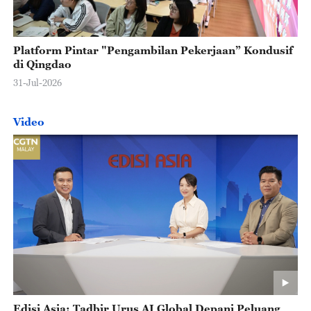
Platform Pintar "Pengambilan Pekerjaan” Kondusif
di Qingdao
31-Jul-2026
Video
Edisi Asia: Tadbir Urus AI Global Depani Peluang