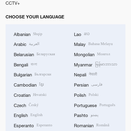
CCTV+
CHOOSE YOUR LANGUAGE
Shqip
ລາວ
Albanian
Lao
العربية
Bahasa Melayu
Arabic
Malay
Беларуская
Монгол
Belarusian
Mongolian
বাংলা
မြန်မာဘာသာ
Bengali
Myanmar
Български
नेपाली
Bulgarian
Nepali
ខ្មែរ
فارسی
Cambodian
Persian
Hrvatski
Polski
Croatian
Polish
Český
Português
Czech
Portuguese
English
پښتو
English
Pashto
Esperanto
Română
Esperanto
Romanian