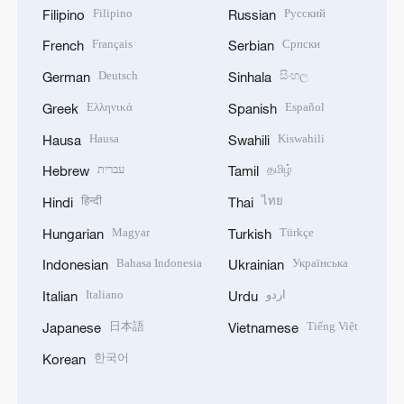
Filipino
Русский
Filipino
Russian
Français
Српски
French
Serbian
Deutsch
සිංහල
German
Sinhala
Ελληνικά
Español
Greek
Spanish
Hausa
Kiswahili
Hausa
Swahili
עברית
தமிழ்
Hebrew
Tamil
हिन्दी
ไทย
Hindi
Thai
Magyar
Türkçe
Hungarian
Turkish
Bahasa Indonesia
Українська
Indonesian
Ukrainian
Italiano
اردو
Italian
Urdu
日本語
Tiếng Việt
Japanese
Vietnamese
한국어
Korean