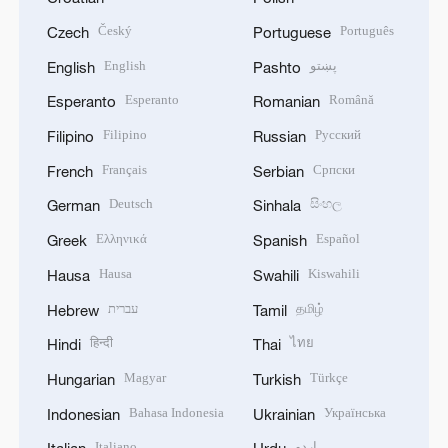
Český
Português
Czech
Portuguese
English
پښتو
English
Pashto
Esperanto
Română
Esperanto
Romanian
Filipino
Русский
Filipino
Russian
Français
Српски
French
Serbian
Deutsch
සිංහල
German
Sinhala
Ελληνικά
Español
Greek
Spanish
Hausa
Kiswahili
Hausa
Swahili
עברית
தமிழ்
Hebrew
Tamil
हिन्दी
ไทย
Hindi
Thai
Magyar
Türkçe
Hungarian
Turkish
Bahasa Indonesia
Українська
Indonesian
Ukrainian
Italiano
اردو