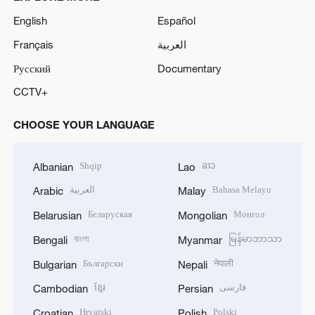
English
Español
Français
العربية
Русский
Documentary
CCTV+
CHOOSE YOUR LANGUAGE
Shqip
ລາວ
Albanian
Lao
العربية
Bahasa Melayu
Arabic
Malay
Беларуская
Монгол
Belarusian
Mongolian
বাংলা
မြန်မာဘာသာ
Bengali
Myanmar
Български
नेपाली
Bulgarian
Nepali
ខ្មែរ
فارسی
Cambodian
Persian
Hrvatski
Polski
Croatian
Polish