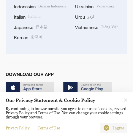
Bahasa Indonesia
Українська
Indonesian
Ukrainian
Italiano
اردو
Italian
Urdu
日本語
Tiếng Việt
Japanese
Vietnamese
한국어
Korean
DOWNLOAD OUR APP
Our Privacy Statement & Cookie Policy
By continuing to browse our site you agree to our use of cookies, revised
Privacy Policy and Terms of Use. You can change your cookie settings
through your browser.
© China Radio International.CRI. All Rights Reserved. 16A
Shijingshan Road, Beijing, China. 100040
Privacy Policy
Terms of Use
I agree