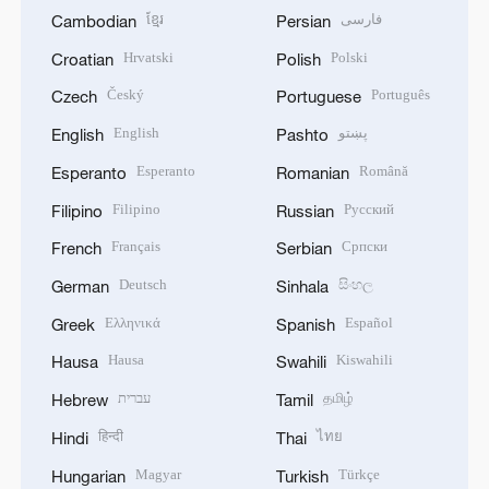
ខ្មែរ
فارسی
Cambodian
Persian
Hrvatski
Polski
Croatian
Polish
Český
Português
Czech
Portuguese
English
پښتو
English
Pashto
Esperanto
Română
Esperanto
Romanian
Filipino
Русский
Filipino
Russian
Français
Српски
French
Serbian
Deutsch
සිංහල
German
Sinhala
Ελληνικά
Español
Greek
Spanish
Hausa
Kiswahili
Hausa
Swahili
עברית
தமிழ்
Hebrew
Tamil
हिन्दी
ไทย
Hindi
Thai
Magyar
Türkçe
Hungarian
Turkish